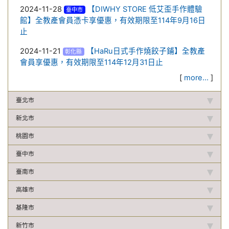
2026-06-10
新增115年「美利達愛騎自行車租賃店」特約
行
2024-11-28
【DIWHY STORE 低艾歪手作體驗
臺中市
優惠公告
館】全教產會員憑卡享優惠，有效期限至114年9月16日
2026-06-09
新增115年「金士咖啡King Ship」特約優惠
食
止
公告
2024-11-21
【HaRu日式手作燒餃子鋪】全教產
彰化縣
會員享優惠，有效期限至114年12月31日止
[
more...
]
臺北市
新北市
桃園市
臺中市
臺南市
高雄市
基隆市
新竹市