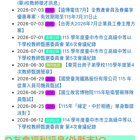
(華)校教師徵才訊息」
2026-06-26
新增115年「湛瞳眼科診所」特約優惠公告
育
2026-07-03
【遠傳電信7月】全教產會員及眷屬享
其他
2026-06-23
新增115年「華曜圖書」特約優惠公告
樂
優惠專案，有效期限至115年7月31日止
2026-06-17
新增115年「正壺記豆花 JustPot」特約優惠
食
2026-07-03
【台哥大2026年7月企業員工眷主推方
其他
公告
案】
2026-06-16
新增115年「岩漿漢方麻辣火鍋-台中公益
食
2026-07-01
115 學年度臺中市市立高級中等以
會議記錄
店、台中敦富店」特約優惠公告
下學校教師甄選委員會 第6次會議紀錄
2026-06-15
新增115年「好果實 小農料理 goodfruit」特
食
2026-07-01
115 學年度臺中市市立高級中等以
會議記錄
約優惠公告
下學校教師甄選委員會 第5次會議紀錄
2026-06-12
新增115年「Louisa Coffee 路易莎咖啡-台
食
2026-06-30
【東莞台商子弟學校115學年度第4
教師甄選
中民權門市」特約優惠公告
次教師甄選簡章】
2026-06-11
新增115年「101文具天堂 北屯店、台中美村
育
2026-06-29
【國營臺灣鐵路股份有限公司 115 年
其他
店」特約優惠公告
從業人員司機員甄試】
2026-06-10
新增115年「美利達愛騎自行車租賃店」特約
行
2026-06-29
【國立故宮博物院115年駐衛警察隊隊
其他
優惠公告
員甄試】
2026-06-09
新增115年「金士咖啡King Ship」特約優惠
食
2026-06-25
【115年「緣定，中於相遇」單身聯誼
其他
公告
派對 】
2026-07-09
新增115年「京厚家」特約優惠公告
食
2026-06-12
114 學年度臺中市市立高級中等以
會議記錄
2026-07-08
新增115年「默想咖啡 Ponder Cafe」特約
下學校教師甄選委員會 第4次會議紀錄
食
優惠公告