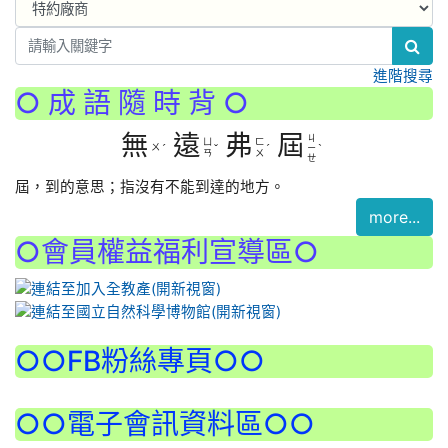
進階搜尋
○ 成 語 隨 時 背 ○
無
遠
弗
屆
ㄐ
ㄩ
ㄈ
ㄨ
ˊ
ˇ
ˊ
ㄧ
ˋ
ㄢ
ㄨ
ㄝ
屆，到的意思；指沒有不能到達的地方。
more...
○會員權益福利宣導區○
:::
○○FB粉絲專頁○○
○○電子會訊資料區○○