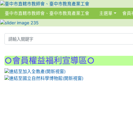
臺中市直轄市教師會、臺中市教育產業工會
主選單
會員
:::
:::
○會員權益福利宣導區○