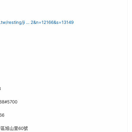
.tw/resting/ji ... 2&n=12166&s=13149
8
88#5700
66
60
營區旭山里
號