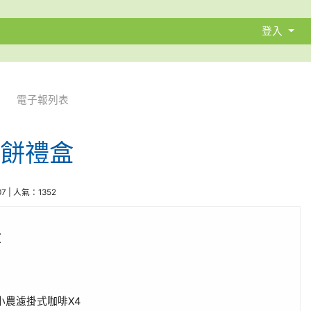
登入
電子報列表
月餅禮盒
07 | 人氣：1352
盒
X4
小農濾掛式咖啡