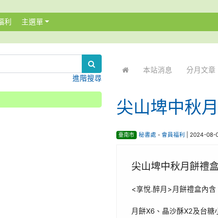
福利
主選單
:::
本站消息
分月文章
進階搜尋
尖山埤中秋
臺南市
秘書處
-
會員福利
| 2024-08-
尖山埤中秋月餅禮
<
.
>
享悅
醉月
月餅禮盒內含
X6
X2
月餅
、晶沙酥
及台糖