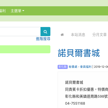
福利
主選單
:::
本站消息
分月文章
進階搜尋
諾貝爾書城
彰化縣
秘書處
-
會員福利
| 2019-12-
諾貝爾書城
同貴賓卡折扣優惠，特價
彰化縣和美鎮道周路598號 
04-7551168