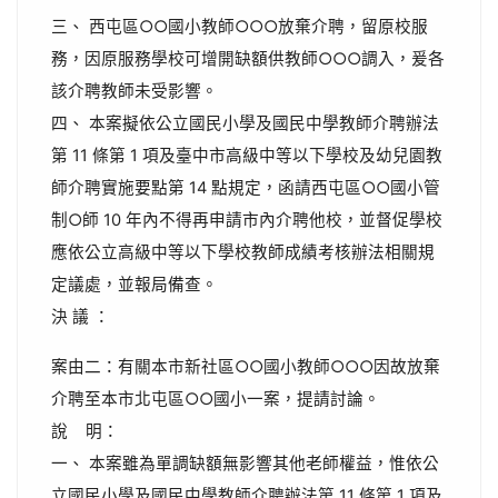
三、 西屯區○○國小教師○○○放棄介聘，留原校服
務，因原服務學校可增開缺額供教師○○○調入，爰各
該介聘教師未受影響。
四、 本案擬依公立國民小學及國民中學教師介聘辦法
第 11 條第 1 項及臺中市高級中等以下學校及幼兒園教
師介聘實施要點第 14 點規定，函請西屯區○○國小管
制○師 10 年內不得再申請市內介聘他校，並督促學校
應依公立高級中等以下學校教師成績考核辦法相關規
定議處，並報局備查。
決 議 ：
案由二：有關本市新社區○○國小教師○○○因故放棄
介聘至本市北屯區○○國小一案，提請討論。
說 明：
一、 本案雖為單調缺額無影響其他老師權益，惟依公
立國民小學及國民中學教師介聘辦法第 11 條第 1 項及