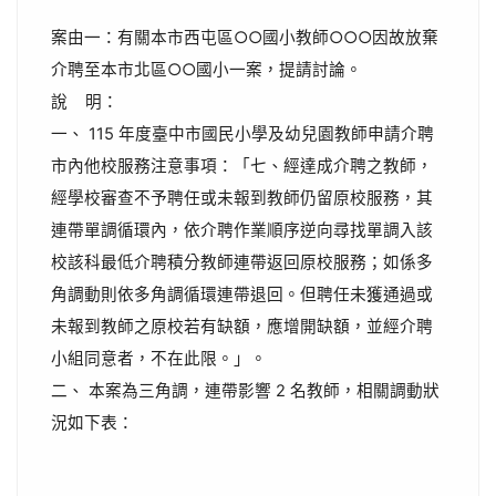
案由一：有關本市西屯區○○國小教師○○○因故放棄
介聘至本市北區○○國小一案，提請討論。
說 明：
一、 115 年度臺中市國民小學及幼兒園教師申請介聘
市內他校服務注意事項：「七、經達成介聘之教師，
經學校審查不予聘任或未報到教師仍留原校服務，其
連帶單調循環內，依介聘作業順序逆向尋找單調入該
校該科最低介聘積分教師連帶返回原校服務；如係多
角調動則依多角調循環連帶退回。但聘任未獲通過或
未報到教師之原校若有缺額，應增開缺額，並經介聘
小組同意者，不在此限。」。
二、 本案為三角調，連帶影響 2 名教師，相關調動狀
況如下表：