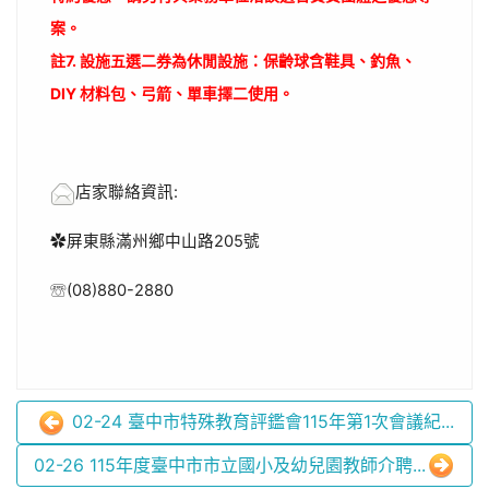
案。
註7. 設施五選二券為休閒設施：保齡球含鞋具、釣魚、
DIY 材料包、弓箭、單車擇二使用。
店家聯絡資訊:
✿屏東縣滿州鄉中山路205號
☏
(08)880-2880
02-24 臺中市特殊教育評鑑會115年第1次會議紀...
02-26 115年度臺中市市立國小及幼兒園教師介聘...