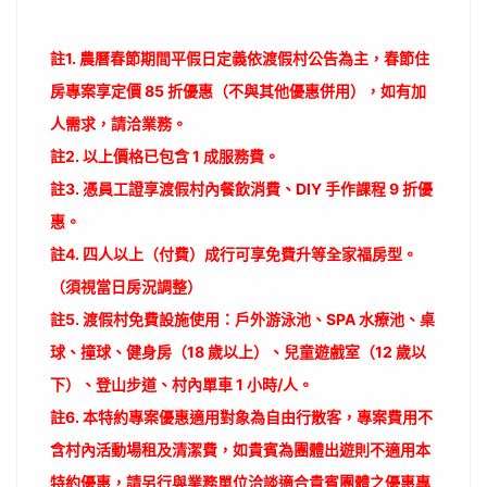
註1. 農曆春節期間平假日定義依渡假村公告為主，春節住
房專案享定價 85 折優惠（不與其他優惠併用），如有加
人需求，請洽業務。
註2. 以上價格已包含 1 成服務費。
註3. 憑員工證享渡假村內餐飲消費、DIY 手作課程 9 折優
惠。
註4. 四人以上（付費）成行可享免費升等全家福房型。
（須視當日房況調整）
註5. 渡假村免費設施使用：戶外游泳池、SPA 水療池、桌
球、撞球、健身房（18 歲以上）、兒童遊戲室（12 歲以
下）、登山步道、村內單車 1 小時/人。
註6. 本特約專案優惠適用對象為自由行散客，專案費用不
含村內活動場租及清潔費，如貴賓為團體出遊則不適用本
特約優惠，請另行與業務單位洽談適合貴賓團體之優惠專