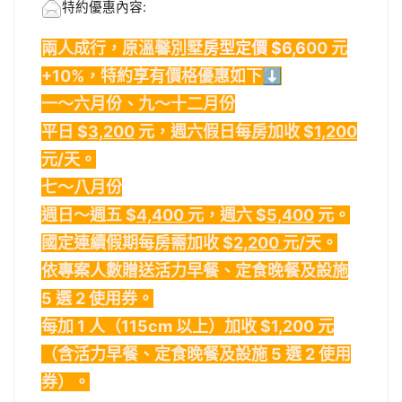
特約優惠內容:
兩人成行，原溫馨別墅
房型定價 $6,6
00 元
+10%，特約享有價格優惠如下
⬇
一～六月份、九～十二月份
平日 $
3,200
元，週六假日每房加收 $
1,200
元/天。
七～八月份
週日～週五 $
4,400
元，週六 $
5,400
元。
國定連續假期每房需加收 $
2,200
元/天。
依專案人數贈送活力早餐、定食晚餐及設施
5 選 2 使用券。
每加 1 人（115cm 以上）加收 $1,200 元
（含活力早餐、定食晚餐及設施 5 選 2 使用
券）。