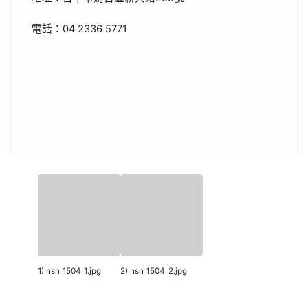
電話：04 2336 5771
1) nsn_1504_1.jpg
2) nsn_1504_2.jpg