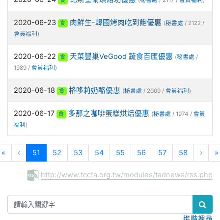
食
(
秘書處
/ 2117 /
會員福利
)
2020-06-23
肉鮮生-韓國烤肉吃到飽優惠
食
(
秘書處
/ 2122 /
會員福利
)
2020-06-22
天菜豐巢VeGood 蔬食百匯優惠
食
(
秘書處
/
1989 /
會員福利
)
2020-06-18
格哆莉奶酪優惠
食
(
秘書處
/ 2009 /
會員福利
)
2020-06-17
多那之咖啡蛋糕烘焙優惠
食
(
秘書處
/ 1974 /
會員
福利
)
(current)
«
‹
51
52
53
54
55
56
57
58
›
»
http://www.tccta.org.tw/modules/tadnews/rss.php
:::
進階搜尋