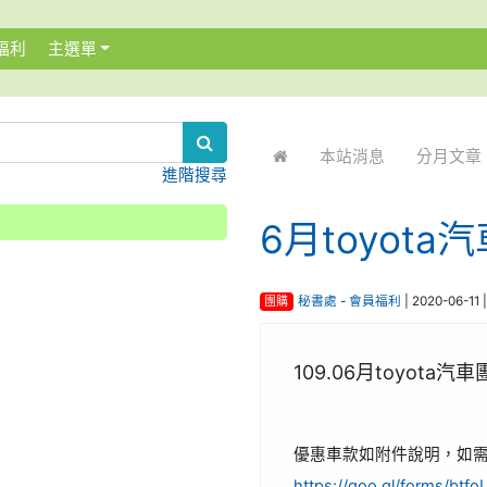
福利
主選單
:::
本站消息
分月文章
進階搜尋
6月toyot
團購
秘書處
-
會員福利
| 2020-06-11
109.06月toyota汽
優惠車款如附件說明，如
https://goo.gl/forms/bt