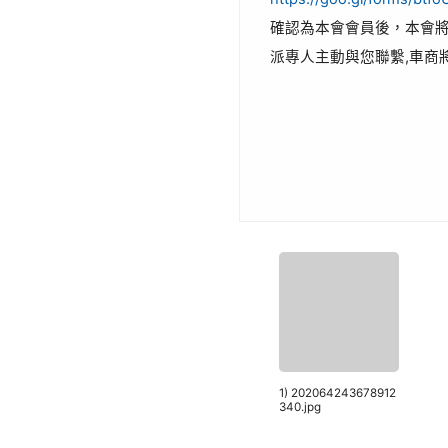
確認為本會會員後，本會將
派專人主動與您聯繫,車商
1) 202064243678912
340.jpg