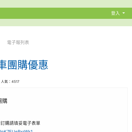
登入
電子報列表
a汽車團購優惠
 | 人氣：4517
車團購
需訂購請填妥電子表單
foUnK7FUeRxrWk1