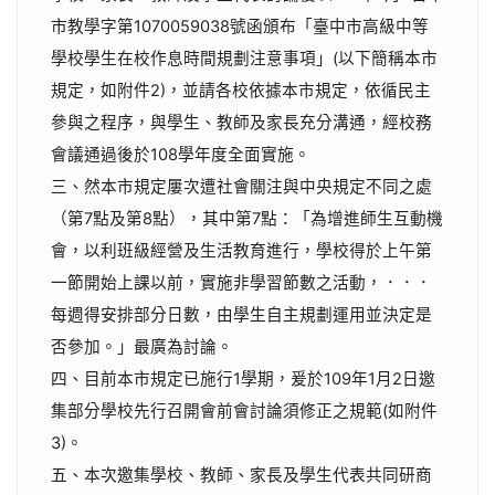
市教學字第1070059038號函頒布「臺中市高級中等
學校學生在校作息時間規劃注意事項」(以下簡稱本市
規定，如附件2)，並請各校依據本市規定，依循民主
參與之程序，與學生、教師及家長充分溝通，經校務
會議通過後於108學年度全面實施。
三、然本市規定屢次遭社會關注與中央規定不同之處
（第7點及第8點），其中第7點：「為增進師生互動機
會，以利班級經營及生活教育進行，學校得於上午第
一節開始上課以前，實施非學習節數之活動，．．．
每週得安排部分日數，由學生自主規劃運用並決定是
否參加。」最廣為討論。
四、目前本市規定已施行1學期，爰於109年1月2日邀
集部分學校先行召開會前會討論須修正之規範(如附件
3)。
五、本次邀集學校、教師、家長及學生代表共同研商