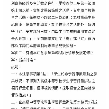
利班級經營及生活教育進行，學校得於上午第一節開
始上課以前，實施非學習節數之活動，其中屬全校集
合之活動，每週以不超過二日為原則；為維護學生身
心健康，培養主動學習，於全校集合之活動外，每週
得（宜）安排部分日數，由學生自主規劃運用並決定
是否參加。」，至前開條文用字「得」或「宜」循內
部程序詢問本府法制局專業意見後簽辦。
案由二：有關本注意事項第8點執行情形及規定修正
案，提請討論。
說明：
一、本注意事項第8點：「學生於非學習節數活動之參
與狀況，不得列入高級中等學校學生學習評量辦法之
德行評量項目；但得視其情節，採取適當之正向輔導
管教措施。」
二、查高級中等學校學生學習評量辦法第21條第2項規