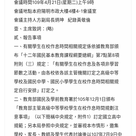
會議時間109年4月21日(星期二)上午9時
會議地點本府陽明市政大樓4樓4-1會議室
會議主持人方副局長炳坤 紀錄黃敬倫
壹、主席致詞：(略)
貳、報告事項
一、有關學生在校作息時間相關規定係依據教育部頒
布「十二年國民基本教育課程綱要總綱」第7點第8項
附則（三）規定：「有關學生在校作息及各項非學習
節數之活動，由各校依各該主管機關訂定之高級中等
學校及國民中學、國民小學學生在校作息時間相關規
定自行安排」訂定之。
二、教育部國民及學前教育署於105年12月1日頒布
「教育部主管高級中等學校學生在校作息時間規劃注
意事項」（以下簡稱中央規定，附件1）訂定國立高中
規範；另本局參照中央規定，並審視本市情形，邀集
學校、家長、教師及學生代表討論後以107年7月9日中