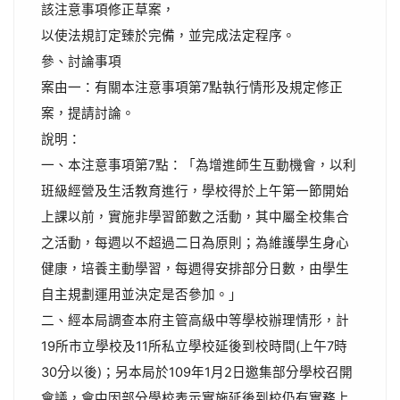
該注意事項修正草案，
以使法規訂定臻於完備，並完成法定程序。
參、討論事項
案由一：有關本注意事項第7點執行情形及規定修正
案，提請討論。
說明：
一、本注意事項第7點：「為增進師生互動機會，以利
班級經營及生活教育進行，學校得於上午第一節開始
上課以前，實施非學習節數之活動，其中屬全校集合
之活動，每週以不超過二日為原則；為維護學生身心
健康，培養主動學習，每週得安排部分日數，由學生
自主規劃運用並決定是否參加。」
二、經本局調查本府主管高級中等學校辦理情形，計
19所市立學校及11所私立學校延後到校時間(上午7時
30分以後)；另本局於109年1月2日邀集部分學校召開
會議，會中因部分學校表示實施延後到校仍有實務上