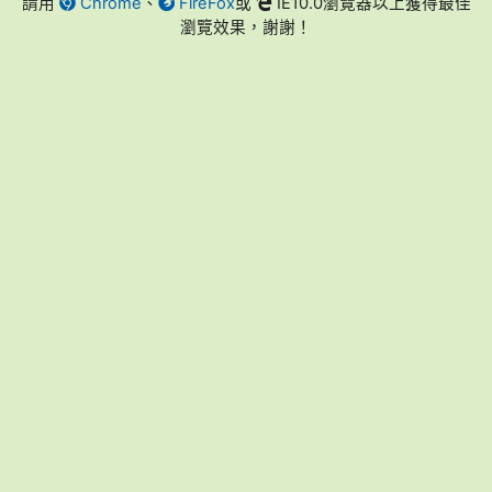
請用
Chrome
、
FireFox
或
IE10.0瀏覽器以上獲得最佳
瀏覽效果，謝謝！