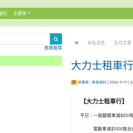
福利
主選單
:::
本站消息
分月文章
進階搜尋
大力士租車
樂
秘書處
-
會員福利
| 2024-11-11 |
【大力士租車行】
平日：一般腳踏車減$50(每
電動車減$100(每台)