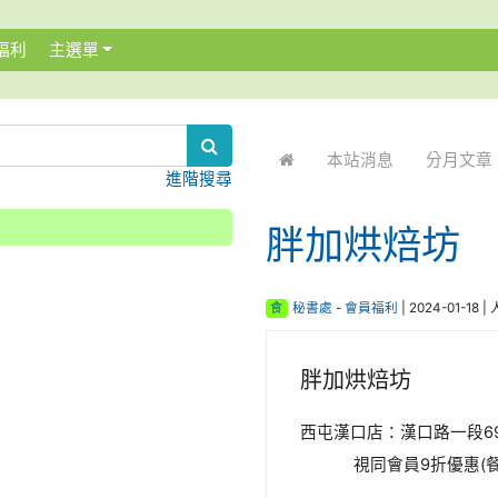
福利
主選單
:::
本站消息
分月文章
進階搜尋
胖加烘焙坊
食
秘書處
-
會員福利
| 2024-01-18 
胖加烘焙坊
西屯漢口店：漢口路一段6
視同會員9折優惠(餐會