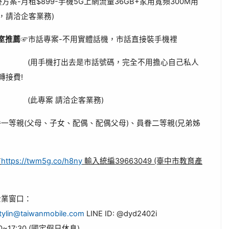
方案-月租$899-手機5G上網流量36GB+家用寬頻300M用
，請洽企客業務)
室推薦
☞市話專案-不用實體話機，市話直接裝手機裡
是市話號碼，完全不用擔心自己私人
轉接費!
請洽企客業務)
一等親(父母、子女、配偶、配偶父母)、員眷二等親(兄弟姊
市
https://twm5g.co/h8ny
輸入統編39663049 (臺中市教育產
企業窗口：
stylin@taiwanmobile.com
LINE ID: @dyd2402i
~17:30 (國定假日休息)