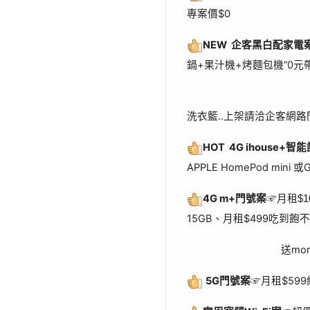
專案價$0
NEW 企客黑白配家電
鍋+果汁機+烤麵包機”0元
(更多產品: mo
洗衣籃..上架請洽企客網路
HOT 4G ihouse+智
APPLE HomePod mini 或
4G m+門號案
☞
月租$10
15GB、月租$499吃到飽
送momo幣$1
5G門號案
☞月租$599