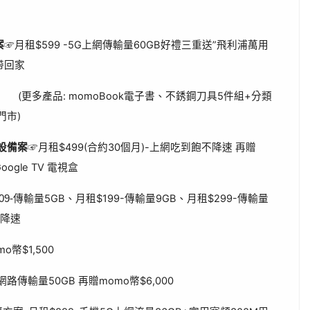
案
☞月租$599 -5G上網傳輸量60GB好禮三重送”飛利浦萬用
帶回家
moBook電子書、不銹鋼刀具5件組+分類
門市)
能設備案
☞月租$499(合約30個月)-上網吃到飽不降速 再贈
Google TV 電視盒
傳輸量5GB、月租$199-傳輸量9GB、月租$299-傳輸量
9-
不降速
,500
網路傳輸量50GB 再贈momo幣$6,000