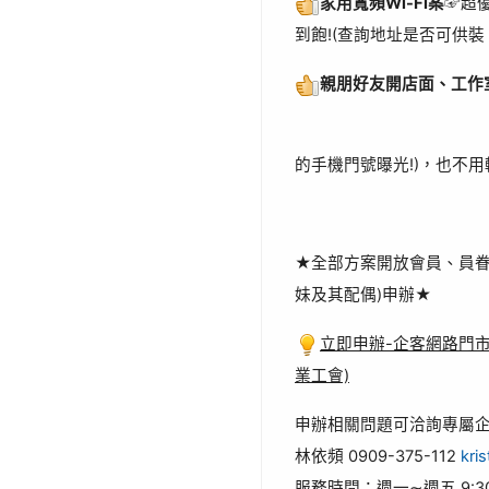
家用寬頻Wi-Fi案
☞超優
到飽!(查詢地址是否可供裝
親朋好友開店面、工作
(用手機打出去
的手機門號曝光!)，也不用
(此專案 
★全部方案開放會員、員眷
妹及其配偶)申辦★
立即申辦-企客網路門
業工會)
申辦相關問題可洽詢專屬
林依頻 0909-375-112
kri
服務時間：週一∼週五 9:30