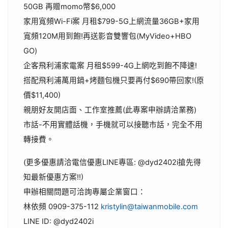
50GB 再贈momo幣$6,000
家用寬頻Wi-Fi案 月租$799-5G上網流量36GB+家用
寬頻120M用到飽!再送影音雙響包(MyVideo+HBO
GO)
企客飛利浦家電案 月租$599-4G上網吃到飽不降速!
搭配飛利浦萬用鍋+烤麵包機只要再付$690帶回家!(原
價$11,400)
親朋好友開店面、工作室推薦(此專案申辦請洽業務)
市話-不用實體話機，手機就可以接聽市話，完全不用
轉接費。
(更多優惠請洽電信優惠LINE專區: @dyd2402i搶先得
知最新優惠方案!!)
申辦相關問題可洽詢專屬企業窗口：
林依頻 0909-375-112
kristylin@taiwanmobile.com
LINE ID: @dyd2402i