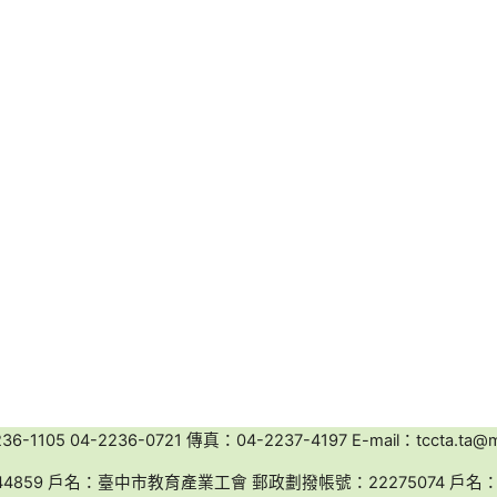
-1105 04-2236-0721 傳真：04-2237-4197 E-mail：tccta.ta@ms
44859 戶名：臺中市教育產業工會 郵政劃撥帳號：22275074 戶