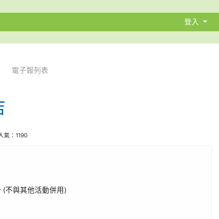
登入
電子報列表
店
| 人氣：1190
(不與其他活動併用)