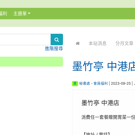
福利
主選單
:::
本站消息
分月文章
進階搜尋
墨竹亭 中港
食
秘書處
-
會員福利
| 2023-09-25 
墨竹亭 中港店
消費任一套餐贈開胃菜一份 
【地址 / 電話】