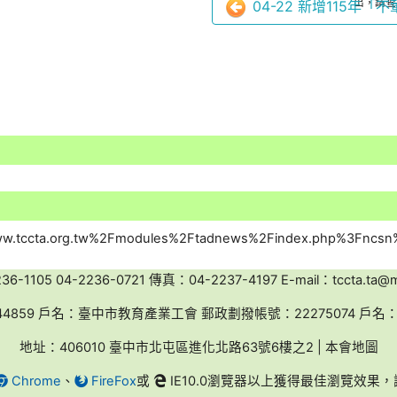
出，請查照
04-22 新增115年「
-1105 04-2236-0721 傳真：04-2237-4197 E-mail：tccta.ta@ms
44859 戶名：臺中市教育產業工會 郵政劃撥帳號：22275074 戶
地址：406010 臺中市北屯區進化北路63號6樓之2 | 本會地圖
Chrome
、
FireFox
或
IE10.0瀏覽器以上獲得最佳瀏覽效果