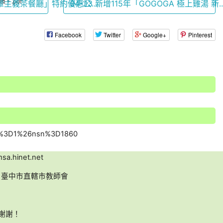
。.pdf
不葷主義茶餐廳」特約優惠公...
04-23 新增115年「GOGOGA 極上雞湯 新..
Facebook
Twitter
Google+
Pinterest
a.hinet.net
名：臺中市直轄市教師會
，謝謝！