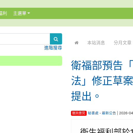
福利
主選單
:::
本站消息
分月文章
進階搜尋
衛福部預告
法」修正草案
提出。
徵詢意見
秘書處
-
最新公告
| 2026-0
衛生福利部於1