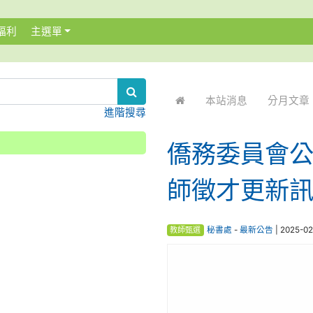
福利
主選單
:::
本站消息
分月文章
進階搜尋
僑務委員會公
師徵才更新
教師甄選
秘書處
-
最新公告
| 2025-0